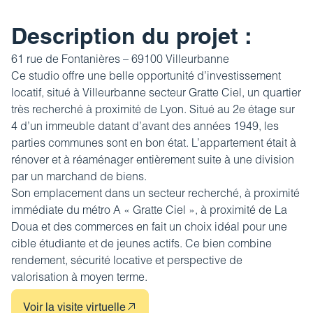
Revue de presse
Estimez votre bien
FAQ
Description du projet :
Nos coordonnées
Impôt sur la plus-value
61 rue de Fontanières – 69100 Villeurbanne
Calculez votre budget travaux
Ce studio offre une belle opportunité d’
investissement
locatif
, situé à
Villeurbanne
secteur Gratte Ciel, un quartier
Le tableau d’amortissement
très recherché à proximité de Lyon. Situé au 2e étage sur
bancaire
4 d’un immeuble datant d’avant des années 1949, les
Découvrir votre profil investisseur
parties communes sont en bon état. L’appartement était à
rénover et à réaménager entièrement suite à une division
Guide des projets urbains
par un marchand de biens.
Son emplacement dans un secteur recherché, à proximité
immédiate du métro A « Gratte Ciel », à proximité de La
Doua et des commerces en fait un choix idéal pour une
cible étudiante et de jeunes actifs. Ce bien combine
rendement, sécurité locative et perspective de
valorisation à moyen terme.
Voir la visite virtuelle