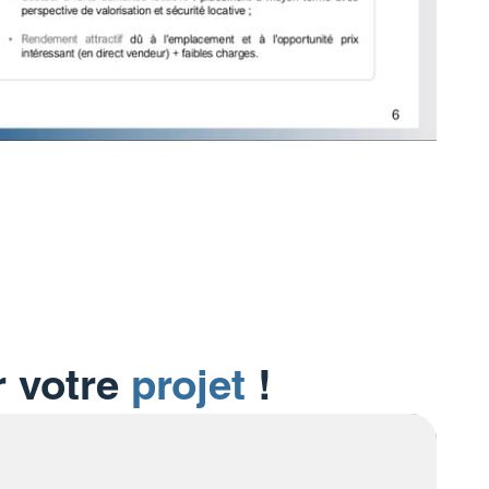
r votre
projet
!