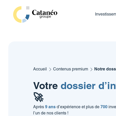
Aller
au
Investisse
contenu
Accueil
Contenus premium
Notre dossi
Votre
dossier
d’i
🚀
Après
9 ans
d’expérience et plus de
700
inve
l’un de nos clients !