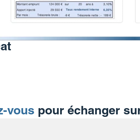
at
z-vous
pour échanger su