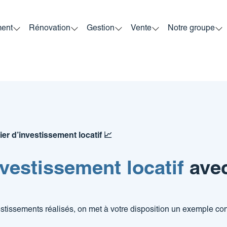
ment
Rénovation
Gestion
Vente
Notre groupe
er d’investissement locatif 📈
nvestissement
locatif
ave
stissements réalisés
, on met à votre disposition un exemple con