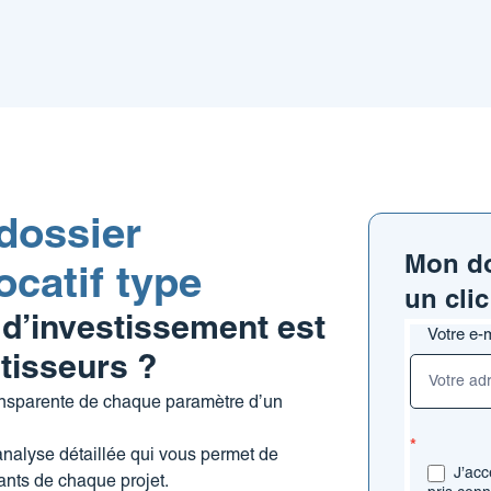
dossier
Mon do
ocatif type
un clic
 d’investissement est
Formulair
Votre e-
stisseurs ?
Dossier
d’investis
transparente de chaque paramètre d’un
*
nalyse détaillée qui vous permet de
J’acc
ants de chaque projet.