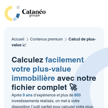
Aller
au
contenu
Investir
Où investir ?
Accueil
Contenus premium
Calcul de plus-
Notre méthode
Rénovation
value 📈
Lyon
Gestion
Nos annonces
Notre expertise
Vente
Villefranche
Calculez
facilement
Nos offres de gestion
Notre groupe
Nos réalisations
Calculez votre budget travaux
Notre accompagnement
Nos ressources
Villeurbanne
votre plus-value
Nos biens à louer
Qui sommes-nous
Nos simulateurs
Nos biens à la vente
immobilière
avec notre
Saint Etienne
Nos partenaires
Notre équipe
Rendement locatif
Lancer mon projet
fichier complet 🚀
Mâcon
Actualités & conseils
Nous rejoindre
Cahier des charges
Après
9 ans
d’expérience et plus de
800
Depuis l’étranger
Glossaire immobilier
Avis clients & témoignages
investissements réalisés
, on met à votre
Dossier d’investissement type
Galerie
disposition l’outil parfait pour calculer votre plus-