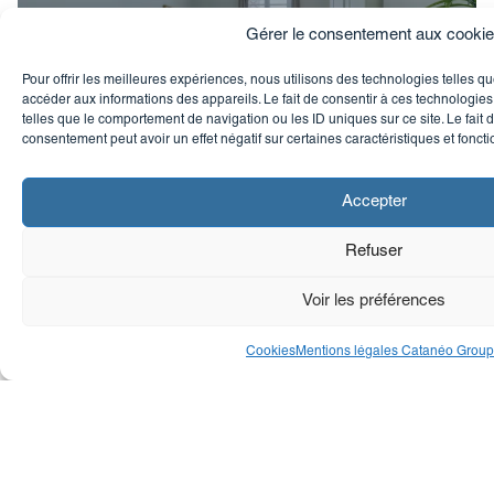
Gérer le consentement aux cooki
Investissement locatif – Studio 17,34
Pour offrir les meilleures expériences, nous utilisons des technologies telles q
m2 – Lyon 6
accéder aux informations des appareils. Le fait de consentir à ces technologie
telles que le comportement de navigation ou les ID uniques sur ce site. Le fait 
Lyon 6, Lyon
consentement peut avoir un effet négatif sur certaines caractéristiques et foncti
162 957 €
Accepter
Refuser
Voir tous nos projets
Voir les préférences
Cookies
Mentions légales Catanéo Grou