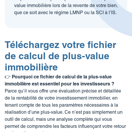
Revue de presse
Estimez votre bien
value immobilière lors de la revente de votre bien,
FAQ
que ce soit avec le régime
LMNP
ou la
SCI à l’IS
.
Nos coordonnées
Impôt sur la plus-value
Calculez votre budget travaux
Le tableau d’amortissement
Téléchargez votre fichier
bancaire
de calcul de plus-value
Découvrir votre profil investisseur
immobilière
Guide des projets urbains
👉
Pourquoi ce fichier de calcul de la plus-value
immobilière est essentiel pour les investisseurs ?
Parce qu’il vous offre une évaluation précise et détaillée
de la rentabilité de votre investissement immobilier, en
tenant compte de tous les paramètres nécessaires à la
réalisation d’une plus-value. Ce n’est pas simplement un
outil de calcul, mais une analyse complète qui vous
permet de comprendre les facteurs influençant votre retour