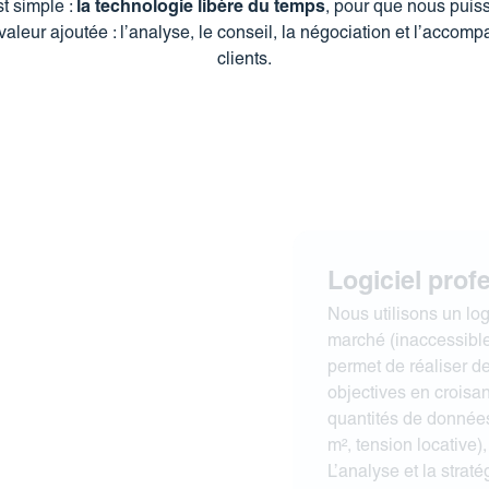
st simple :
la technologie libère du temps
, pour que nous puis
 valeur ajoutée : l’analyse, le conseil, la négociation et l’acco
clients.
Logiciel prof
Nous utilisons un log
marché (inaccessible 
permet de réaliser de
objectives en croisa
quantités de données
m², tension locative),
L’analyse et la straté