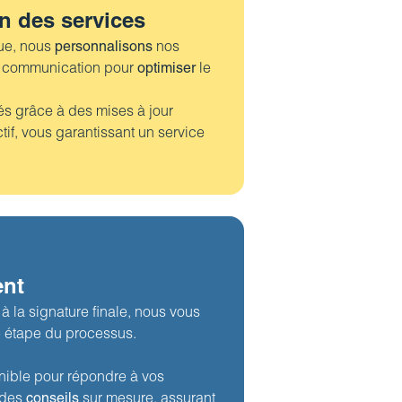
n des services
que, nous
personnalisons
nos
de communication pour
optimiser
le
s grâce à des mises à jour
ctif, vous garantissant un service
nt
à la signature finale, nous vous
 étape du processus.
nible pour répondre à vos
r des
conseils
sur mesure, assurant