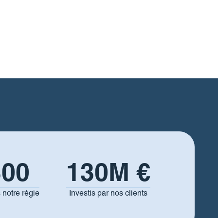
300
130
M €
 notre régie
Investis par nos clients