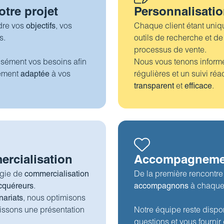
tre projet
Personnalisatio
dre vos
objectifs
, vos
Chaque client étant uni
s.
outils de recherche et 
processus de vente.
isément vos besoins afin
Nous vous tenons informé
tement
adaptée
à vos
régulières et un suivi réa
transparent
et
efficace
.
ercialisation
Accompagneme
égie de
commercialisation
De la première rencontre 
cquéreurs
.
accompagnons
à chaque
nariats
, nous optimisons
ntissons une présentation
Notre équipe reste dispo
questions et vous fourni