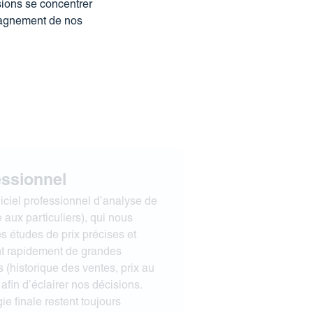
sions se concentrer
mpagnement de nos
essionnel
iciel professionnel d’analyse de
aux particuliers), qui nous
s études de prix précises et
nt rapidement de grandes
 (historique des ventes, prix au
 afin d’éclairer nos décisions.
gie finale restent toujours