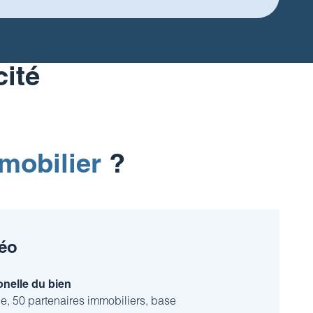
cité
mobilier
?
éo
onelle du bien
lle, 50 partenaires immobiliers, base