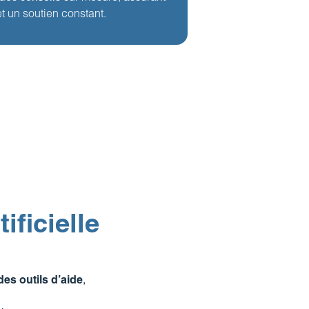
et un soutien constant.
ificielle
des outils d’aide
,