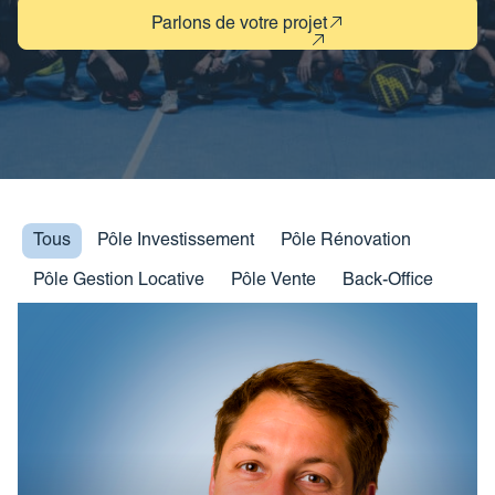
Revue de presse
Estimez votre bien
Parlons de votre projet
FAQ
Nos coordonnées
Impôt sur la plus-value
Calculez votre budget travaux
Le tableau d’amortissement
bancaire
Découvrir votre profil investisseur
Pôles
Tous
Pôle Investissement
Pôle Rénovation
Guide des projets urbains
Pôle Gestion Locative
Pôle Vente
Back-Office