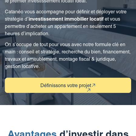
le premier investissement locatif idéal.
Revue de presse
Estimez votre bien
FAQ
Catanéo vous accompagne pour définir et déployer votre
Nos coordonnées
Impôt sur la plus-value
stratégie d’
investissement immobilier locatif
et vous
permettre d’acheter un appartement en seulement 5
Calculez votre budget travaux
heures d’implication.
Le tableau d’amortissement
On s’occupe de tout pour vous avec notre formule clé en
bancaire
main : conseil et stratégie, recherche du bien, financement,
travaux et ameublement, montage fiscal & juridique,
Découvrir votre profil investisseur
gestion locative.
Guide des projets urbains
Définissons votre projet
Avantages
d’investir dans