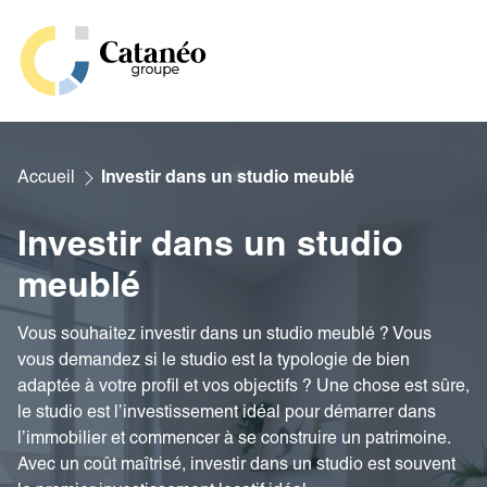
Aller
au
contenu
Investir
Où investir ?
Accueil
Investir dans un studio meublé
Notre méthode
Rénovation
Lyon
Gestion
Nos annonces
Investir dans un studio
Notre expertise
Vente
Villefranche
Nos offres de gestion
Notre groupe
Nos réalisations
meublé
Calculez votre budget travaux
Notre accompagnement
Nos ressources
Villeurbanne
Nos biens à louer
Qui sommes-nous
Nos simulateurs
Vous souhaitez investir dans un studio meublé ? Vous
Nos biens à la vente
Saint Etienne
Nos partenaires
vous demandez si le studio est la typologie de bien
Notre équipe
Rendement locatif
adaptée à votre profil et vos objectifs ? Une chose est sûre,
Mâcon
Actualités & conseils
Nous rejoindre
le studio est l’investissement idéal pour démarrer dans
Cahier des charges
Depuis l’étranger
Glossaire immobilier
l’immobilier et commencer à se construire un patrimoine.
Avis clients & témoignages
Dossier d’investissement type
Avec un coût maîtrisé, investir dans un studio est souvent
Galerie