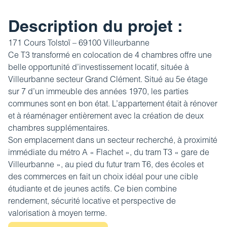
Revue de presse
Estimez votre bien
FAQ
Description du projet :
Nos coordonnées
Impôt sur la plus-value
171 Cours Tolstoï – 69100 Villeurbanne
Calculez votre budget travaux
Ce T3 transformé en colocation de 4 chambres offre une
belle opportunité d’
investissement locatif
, située à
Le tableau d’amortissement
Villeurbanne
secteur Grand Clément. Situé au 5e étage
bancaire
sur 7 d’un immeuble des années 1970, les parties
Découvrir votre profil investisseur
communes sont en bon état. L’appartement était à rénover
et à réaménager entièrement avec la création de deux
Guide des projets urbains
chambres supplémentaires.
Son emplacement dans un secteur recherché, à proximité
immédiate du métro A « Flachet », du tram T3 « gare de
Villeurbanne », au pied du futur tram T6, des écoles et
des commerces en fait un choix idéal pour une cible
étudiante et de jeunes actifs. Ce bien combine
rendement, sécurité locative et perspective de
valorisation à moyen terme.