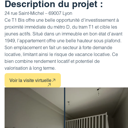
Revue de presse
Description du projet :
Estimez votre bien
FAQ
24 rue Saint-Michel – 69007 Lyon
Nos coordonnées
Impôt sur la plus-value
Ce T1 Bis offre une belle opportunité d’investissement à
proximité immédiate du métro D, du tram T1 et cible les
Calculez votre budget travaux
jeunes actifs. Situé dans un immeuble en bon état d’avant
Le tableau d’amortissement
1949, l’appartement offre une belle hauteur sous plafond.
bancaire
Son emplacement en fait un secteur à forte demande
locative, limitant ainsi le risque de vacance locative. Ce
Découvrir votre profil investisseur
bien combine rendement locatif et potentiel de
valorisation à long terme.
Guide des projets urbains
Voir la visite virtuelle