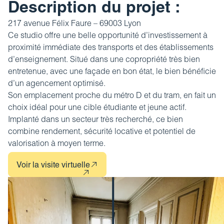
Revue de presse
Description du projet :
Estimez votre bien
FAQ
217 avenue Félix Faure – 69003 Lyon
Nos coordonnées
Impôt sur la plus-value
Ce studio offre une belle opportunité d’investissement à
proximité immédiate des transports et des établissements
Calculez votre budget travaux
d’enseignement. Situé dans une copropriété très bien
Le tableau d’amortissement
entretenue, avec une façade en bon état, le bien bénéficie
bancaire
d’un agencement optimisé.
Son emplacement proche du métro D et du tram, en fait un
Découvrir votre profil investisseur
choix idéal pour une cible étudiante et jeune actif.
Implanté dans un secteur très recherché, ce bien
Guide des projets urbains
combine rendement, sécurité locative et potentiel de
valorisation à moyen terme.
Voir la visite virtuelle