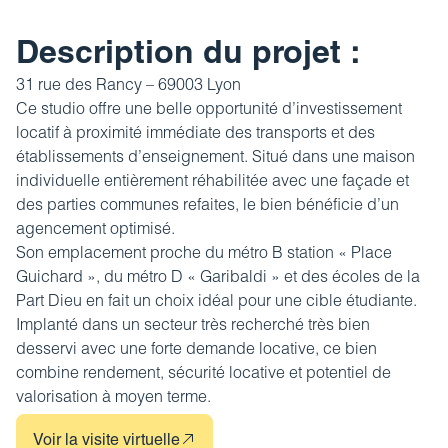
Revue de presse
Estimez votre bien
FAQ
Description du projet :
Nos coordonnées
Impôt sur la plus-value
31 rue des Rancy – 69003 Lyon
Calculez votre budget travaux
Ce studio offre une belle opportunité d’investissement
locatif à proximité immédiate des transports et des
Le tableau d’amortissement
établissements d’enseignement. Situé dans une maison
bancaire
individuelle entièrement réhabilitée avec une façade et
Découvrir votre profil investisseur
des parties communes refaites, le bien bénéficie d’un
agencement optimisé.
Guide des projets urbains
Son emplacement proche du métro B station « Place
Guichard », du métro D « Garibaldi » et des écoles de la
Part Dieu en fait un choix idéal pour une cible étudiante.
Implanté dans un secteur très recherché très bien
desservi avec une forte demande locative, ce bien
combine rendement, sécurité locative et potentiel de
valorisation à moyen terme.
Voir la visite virtuelle