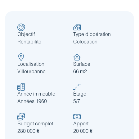
Revue de presse
Estimez votre bien
FAQ
Nos coordonnées
Impôt sur la plus-value
Calculez votre budget travaux
Objectif
Type d’opération
Le tableau d’amortissement
Rentabilité
Colocation
bancaire
Découvrir votre profil investisseur
Localisation
Surface
Villeurbanne
66 m2
Guide des projets urbains
Année immeuble
Étage
Années 1960
5/7
Budget complet
Apport
280 000 €
20 000 €