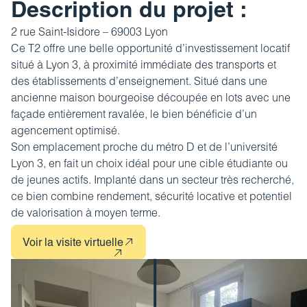
Revue de presse
Description du projet :
Estimez votre bien
FAQ
2 rue Saint-Isidore – 69003
Nos coordonnées
Lyon
Impôt sur la plus-value
Ce T2 offre une belle opportunité d’
investissement locatif
situé à Lyon 3, à proximité immédiate des transports et
Calculez votre budget travaux
des établissements d’enseignement. Situé dans une
Le tableau d’amortissement
ancienne maison bourgeoise découpée en lots avec une
bancaire
façade entièrement ravalée, le bien bénéficie d’un
agencement optimisé.
Découvrir votre profil investisseur
Son emplacement proche du métro D et de l’université
Lyon 3, en fait un choix idéal pour une cible étudiante ou
Guide des projets urbains
de jeunes actifs. Implanté dans un secteur très recherché,
ce bien combine rendement, sécurité locative et potentiel
de valorisation à moyen terme.
Voir la visite virtuelle