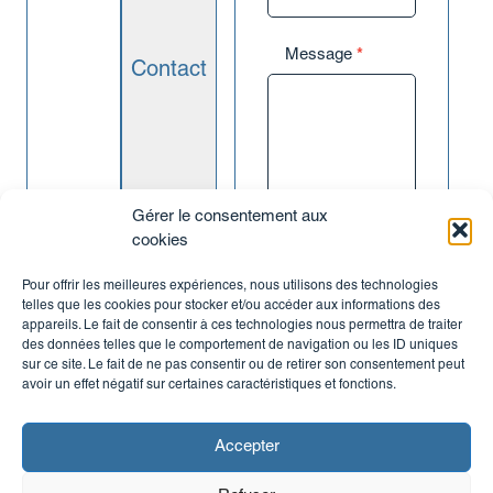
Transmettre son patrimoine
Réduire ses impôts
Message
*
Où investir ?
Contact
À Lyon
À Villeurbanne
À Saint Etienne
À Villefranche
À Mâcon
Gérer le consentement aux
Nos expertises
cookies
Investissement Locatif
Avez-vous un
Rénovation
Pour offrir les meilleures expériences, nous utilisons des technologies
bien à vendre ?
Gestion locative
telles que les cookies pour stocker et/ou accéder aux informations des
Je ne souhaite
Vente
appareils. Le fait de consentir à ces technologies nous permettra de traiter
pas recevoir de
des données telles que le comportement de navigation ou les ID uniques
Nos annonces
biens similaires, ni
sur ce site. Le fait de ne pas consentir ou de retirer son consentement peut
de conseils liés à ma
Nos investissements locatifs
avoir un effet négatif sur certaines caractéristiques et fonctions.
recherche
Nos biens à la vente
immobilière
Nos biens à louer
Accepter