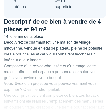
4
94 m²
Revue de presse
Estimez votre bien
pièces
superficie
FAQ
Nos coordonnées
Impôt sur la plus-value
Descriptif de ce bien à vendre de 4
Calculez votre budget travaux
pièces et 94 m²
Le tableau d’amortissement
14, chemin de la place
bancaire
Découvrez ce charmant lot, une maison de village
mitoyenne, vendue en état de plateau, pleine de potentiel,
Découvrir votre profil investisseur
idéale pour celles et ceux qui souhaitent façonner un
Guide des projets urbains
intérieur à leur image.
Composée d’un rez-de-chaussée et d’un étage, cette
maison offre un bel espace à personnaliser selon vos
goûts, vos envies et votre budget.
Vous rêvez d’un projet où vous pouvez vraiment vous
exprimer ? C’est l’endroit parfait.
Une cour privative vient compléter ce bien. Les travaux
suivants ont été réalisés : remplacement des menuiseries
en double vitrage, création d’une trémie pour accéder aux