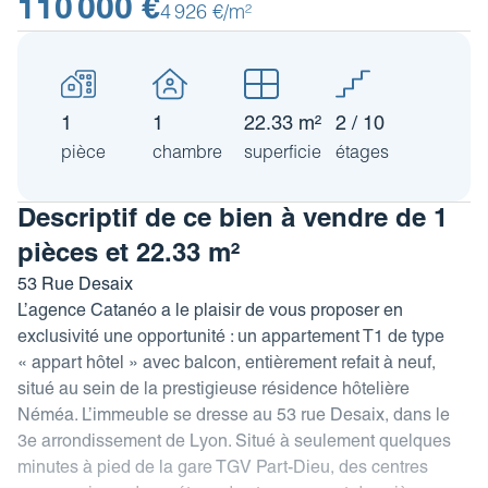
110 000 €
Revue de presse
4 926 €/m²
Estimez votre bien
FAQ
Nos coordonnées
Impôt sur la plus-value
Calculez votre budget travaux
1
1
22.33 m²
2 / 10
Le tableau d’amortissement
pièce
chambre
superficie
étages
bancaire
Descriptif de ce bien à vendre de 1
Découvrir votre profil investisseur
pièces et 22.33 m²
Guide des projets urbains
53 Rue Desaix
L’agence Catanéo a le plaisir de vous proposer en
exclusivité une opportunité : un appartement T1 de type
« appart hôtel » avec balcon, entièrement refait à neuf,
situé au sein de la prestigieuse résidence hôtelière
Néméa. L’immeuble se dresse au 53 rue Desaix, dans le
3e arrondissement de Lyon. Situé à seulement quelques
minutes à pied de la gare TGV Part-Dieu, des centres