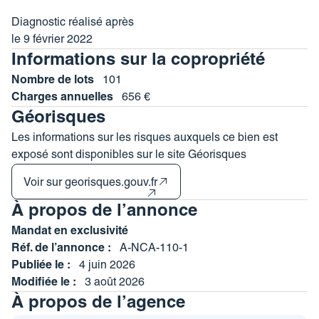
Diagnostic réalisé après
Les informations sur les risques auxquels ce bien est
le 9 février 2022
exposé sont disponibles sur le site Géorisques : www.
Informations sur la copropriété
georisques. gouv. fr (***).
Nombre de lots
101
Copropriété de 101 lots – dont 76 lots habitation. (Pas de
Charges annuelles
656 €
procédure en cours).
Géorisques
Charges annuelles : 656 euros.
Les informations sur les risques auxquels ce bien est
exposé sont disponibles sur le site Géorisques
Voir sur georisques.gouv.fr
À propos de l’annonce
Mandat en exclusivité
Réf. de l’annonce :
A-NCA-110-1
Publiée le :
4 juin 2026
Modifiée le :
3 août 2026
À propos de l’agence