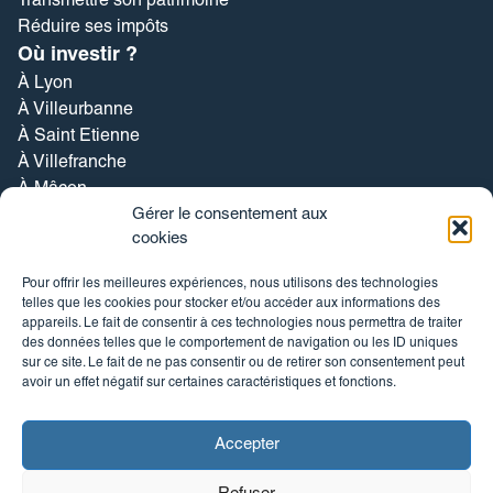
Transmettre son patrimoine
Réduire ses impôts
Où investir ?
À Lyon
À Villeurbanne
À Saint Etienne
À Villefranche
À Mâcon
Gérer le consentement aux
Nos expertises
cookies
Investissement Locatif
Rénovation
Pour offrir les meilleures expériences, nous utilisons des technologies
Gestion locative
telles que les cookies pour stocker et/ou accéder aux informations des
Vente
appareils. Le fait de consentir à ces technologies nous permettra de traiter
des données telles que le comportement de navigation ou les ID uniques
Nos annonces
sur ce site. Le fait de ne pas consentir ou de retirer son consentement peut
Nos investissements locatifs
avoir un effet négatif sur certaines caractéristiques et fonctions.
Nos biens à la vente
Nos biens à louer
Accepter