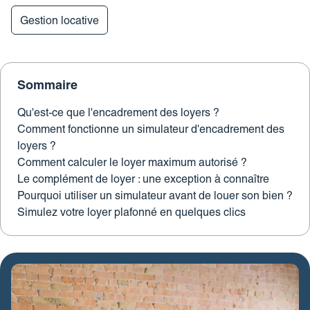
Revue de presse
Estimez votre bien
Gestion locative
FAQ
Nos coordonnées
Impôt sur la plus-value
Calculez votre budget travaux
Sommaire
Le tableau d’amortissement
bancaire
Qu'est-ce que l'encadrement des loyers ?
Comment fonctionne un simulateur d'encadrement des
Découvrir votre profil investisseur
loyers ?
Comment calculer le loyer maximum autorisé ?
Guide des projets urbains
Le complément de loyer : une exception à connaître
Pourquoi utiliser un simulateur avant de louer son bien ?
Simulez votre loyer plafonné en quelques clics