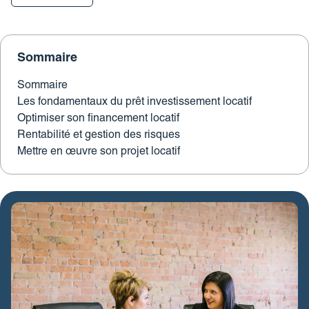
Revue de presse
Estimez votre bien
FAQ
Nos coordonnées
Impôt sur la plus-value
Sommaire
Calculez votre budget travaux
Sommaire
Le tableau d’amortissement
Les fondamentaux du prêt investissement locatif
bancaire
Optimiser son financement locatif
Rentabilité et gestion des risques
Découvrir votre profil investisseur
Mettre en œuvre son projet locatif
Guide des projets urbains