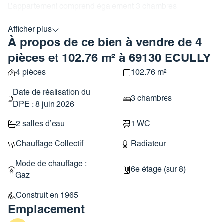
L’appartement comprend également 3 chambres
confortables, 2 salles de douche, wc séparés, un cellier.
Afficher
plus
À propos de ce bien à vendre de 4
Une cave en sous-sol de l’immeuble et des places de
stationnement dans la copropriété.
pièces et 102.76 m² à 69130 ECULLY
4 pièces
102.76 m²
Les points forts du bien :
Date de réalisation du
3 chambres
– Aucun travaux à prévoir, immeuble rénové en 2011 et
DPE : 8 juin 2026
appartement entièrement rénové en 2018
2 salles d’eau
1 WC
– Appartement lumineux et parfaitement entretenu
– Double vitrage,
Chauffage Collectif
Radiateur
– Copropriété, calme avec 2 terrains de tennis, une belle
piscine, un gardien, une salle de sport
Mode de chauffage :
6e étage (sur 8)
– Local à vélos sécurisé
Gaz
– Places de stationnement au sein de la résidence
Construit en 1965
Emplacement
Un emplacement privilégié :