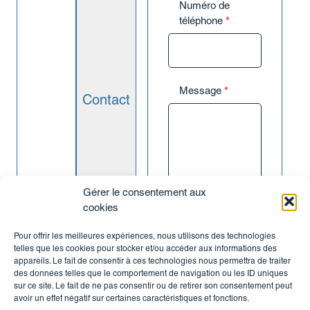
Numéro de
Investir dans un immeuble
téléphone
*
Pourquoi investir ?
Préparer sa retraite
Transmettre son patrimoine
Réduire ses impôts
Message
*
Où investir ?
Contact
À Lyon
À Villeurbanne
À Saint Etienne
À Villefranche
À Mâcon
Gérer le consentement aux
Nos expertises
cookies
Investissement Locatif
Avez-vous un
Rénovation
Pour offrir les meilleures expériences, nous utilisons des technologies
bien à vendre ?
Gestion locative
telles que les cookies pour stocker et/ou accéder aux informations des
Je ne souhaite
Vente
appareils. Le fait de consentir à ces technologies nous permettra de traiter
pas recevoir de
des données telles que le comportement de navigation ou les ID uniques
Nos annonces
biens similaires, ni
sur ce site. Le fait de ne pas consentir ou de retirer son consentement peut
de conseils liés à ma
Nos investissements locatifs
avoir un effet négatif sur certaines caractéristiques et fonctions.
recherche