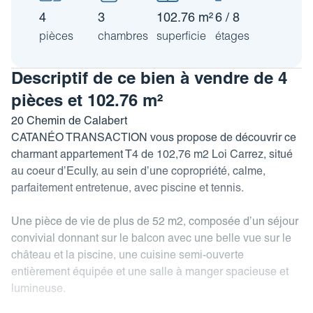
Revue de presse
Estimez votre bien
4
3
102.76 m²
6 / 8
FAQ
Nos coordonnées
pièces
chambres
superficie
étages
Impôt sur la plus-value
Calculez votre budget travaux
Descriptif de ce bien à vendre de 4
Le tableau d’amortissement
pièces et 102.76 m²
bancaire
20 Chemin de Calabert
CATANÉO TRANSACTION vous propose de découvrir ce
Découvrir votre profil investisseur
charmant appartement T4 de 102,76 m2 Loi Carrez, situé
Guide des projets urbains
au coeur d’Ecully, au sein d’une copropriété, calme,
parfaitement entretenue, avec piscine et tennis.
Une pièce de vie de plus de 52 m2, composée d’un séjour
convivial donnant sur le balcon avec une belle vue sur le
château et la piscine, une cuisine semi-ouverte
entièrement équipée et une salle à manger spacieuse et
lumineuse.