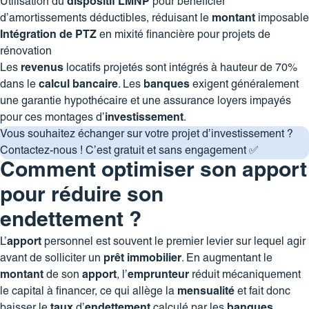
Utilisation du
dispositif LMNP
pour bénéficier
d’amortissements déductibles, réduisant le
montant
imposable
Intégration de PTZ
en mixité financière pour projets de
rénovation
Les
revenus
locatifs projetés sont intégrés à hauteur de 70%
dans le
calcul
bancaire
. Les
banques
exigent généralement
une garantie hypothécaire et une assurance loyers impayés
pour ces montages d’
investissement
.
Vous souhaitez échanger sur votre projet d’investissement ?
Contactez-nous
! C’est gratuit et sans engagement ✅
Comment optimiser son apport
pour réduire son
endettement ?
L’
apport
personnel est souvent le premier levier sur lequel agir
avant de solliciter un
prêt
immobilier
. En augmentant le
montant
de son
apport
, l’
emprunteur
réduit mécaniquement
le capital à financer, ce qui allège la
mensualité
et fait donc
baisser le
taux
d’
endettement
calculé par les
banques
.