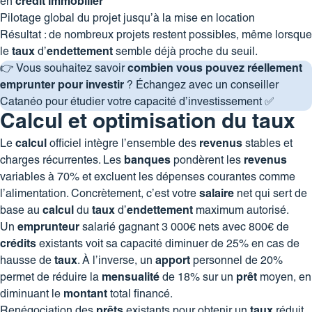
en
crédit
immobilier
Pilotage global du projet jusqu’à la mise en location
Résultat : de nombreux projets restent possibles, même lorsque
le
taux
d’
endettement
semble déjà proche du seuil.
👉 Vous souhaitez savoir
combien vous pouvez réellement
emprunter pour investir
?
Échangez avec un conseiller
Catanéo pour étudier votre capacité d’investissement ✅
Calcul et optimisation du taux
Le
calcul
officiel intègre l’ensemble des
revenus
stables et
charges récurrentes. Les
banques
pondèrent les
revenus
variables à 70% et excluent les dépenses courantes comme
l’alimentation. Concrètement, c’est votre
salaire
net qui sert de
base au
calcul
du
taux
d’
endettement
maximum autorisé.
Un
emprunteur
salarié gagnant 3 000€ nets avec 800€ de
crédits
existants voit sa capacité diminuer de 25% en cas de
hausse de
taux
. À l’inverse, un
apport
personnel de 20%
permet de réduire la
mensualité
de 18% sur un
prêt
moyen, en
diminuant le
montant
total financé.
Renégociation des
prêts
existants pour obtenir un
taux
réduit