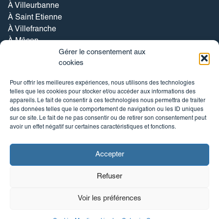
À Villeurbanne
À Saint Etienne
À Villefranche
À Mâcon
Nos expertises
Gérer le consentement aux
cookies
Investissement Locatif
Rénovation
Pour offrir les meilleures expériences, nous utilisons des technologies
Gestion locative
telles que les cookies pour stocker et/ou accéder aux informations des
Vente
appareils. Le fait de consentir à ces technologies nous permettra de traiter
des données telles que le comportement de navigation ou les ID uniques
Nos annonces
sur ce site. Le fait de ne pas consentir ou de retirer son consentement peut
Nos investissements locatifs
avoir un effet négatif sur certaines caractéristiques et fonctions.
Nos biens à la vente
Nos biens à louer
Accepter
Refuser
Voir les préférences
Catanéo 2026
–
Cookies
–
Mentions légales
Mis à flot par
Pilot’in