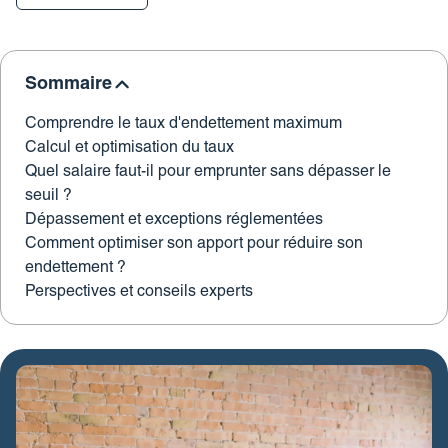
Revue de presse
Estimez votre bien
FAQ
Nos coordonnées
Impôt sur la plus-value
Sommaire
Calculez votre budget travaux
Comprendre le taux d'endettement maximum
Le tableau d’amortissement
Calcul et optimisation du taux
bancaire
Quel salaire faut-il pour emprunter sans dépasser le
seuil ?
Découvrir votre profil investisseur
Dépassement et exceptions réglementées
Guide des projets urbains
Comment optimiser son apport pour réduire son
endettement ?
Perspectives et conseils experts