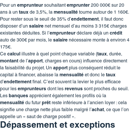
Pour un
emprunteur
souhaitant
emprunter
200 000€ sur 20
ans à un
taux
de 3,5%, la
mensualité
tourne autour de 1 160€.
Pour rester sous le seuil de 35% d’
endettement
, il faut donc
disposer d’un
salaire
net mensuel d’au moins 3 315€ charges
existantes déduites. Si l’
emprunteur
déclare déjà un
crédit
auto de 300€ par mois, le
salaire
nécessaire monte à environ 4
175€.
Ce
calcul
illustre à quel point chaque variable (
taux
, durée,
montant
de l’
apport
, charges en cours) influence directement
la faisabilité du projet. Un
apport
plus conséquent réduit le
capital à financer, abaisse la
mensualité
et donc le
taux
d’
endettement
final. C’est souvent la levier le plus efficace
pour les
emprunteurs
dont les
revenus
sont proches du seuil.
Les
banques
apprécient également les profils où la
mensualité
du futur
prêt
reste inférieure à l’ancien loyer : cela
signifie une charge nette plus faible malgré l’
achat
, ce que l’on
appelle un « saut de charge positif ».
Dépassement et exceptions