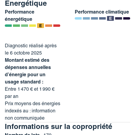
Énergétique
1440 euros et 2020 euros – prix moyens des énergies
indexés au 1er janvier 2021 (abonnements compris).
Performance
Performance climatique
E
énergétique
Les informations sur les risques auxquels ce bien est
E
exposé sont disponibles sur le site Géorisques : www.
georisques. gouv. fr (***).
Diagnostic réalisé après
le 6 octobre 2025
https://cataneo-investissement-immobilier.fr/nos-tarifs/
Montant estimé des
Copropriété de 179 lots (Pas de procédure en cours).
dépenses annuelles
d’énergie pour un
Charges annuelles : 3000 euros.
usage standard :
Entre 1 470 € et 1 990 €
par an
Prix moyens des énergies
indexés au : information
non communiquée
Informations sur la copropriété