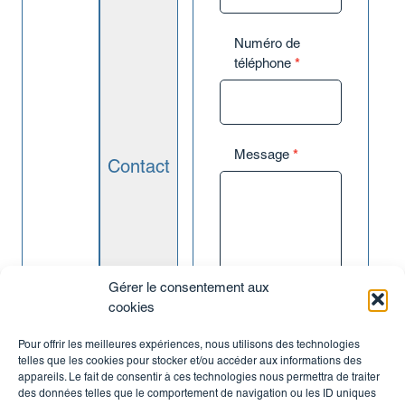
Investir dans un T2
Investir dans une colocation
Numéro de
Investir dans un immeuble
téléphone
*
Pourquoi investir ?
Préparer sa retraite
Transmettre son patrimoine
Réduire ses impôts
Message
*
Où investir ?
Contact
À Lyon
À Villeurbanne
À Saint Etienne
À Villefranche
À Mâcon
Gérer le consentement aux
Nos expertises
cookies
Investissement Locatif
Avez-vous un
Rénovation
Pour offrir les meilleures expériences, nous utilisons des technologies
bien à vendre ?
Gestion locative
telles que les cookies pour stocker et/ou accéder aux informations des
Je ne souhaite
Vente
appareils. Le fait de consentir à ces technologies nous permettra de traiter
pas recevoir de
des données telles que le comportement de navigation ou les ID uniques
Nos annonces