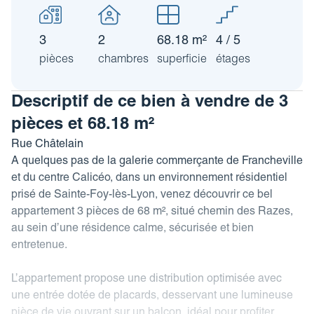
Revue de presse
Estimez votre bien
FAQ
Nos coordonnées
Impôt sur la plus-value
3
2
68.18 m²
4 / 5
pièces
chambres
superficie
étages
Calculez votre budget travaux
Le tableau d’amortissement
Descriptif de ce bien à vendre de 3
bancaire
pièces et 68.18 m²
Découvrir votre profil investisseur
Rue Châtelain
A quelques pas de la galerie commerçante de Francheville
Guide des projets urbains
et du centre Calicéo, dans un environnement résidentiel
prisé de Sainte-Foy-lès-Lyon, venez découvrir ce bel
appartement 3 pièces de 68 m², situé chemin des Razes,
au sein d’une résidence calme, sécurisée et bien
entretenue.
L’appartement propose une distribution optimisée avec
une entrée dotée de placards, desservant une lumineuse
pièce de vie ouvrant sur un balcon, idéal pour profiter